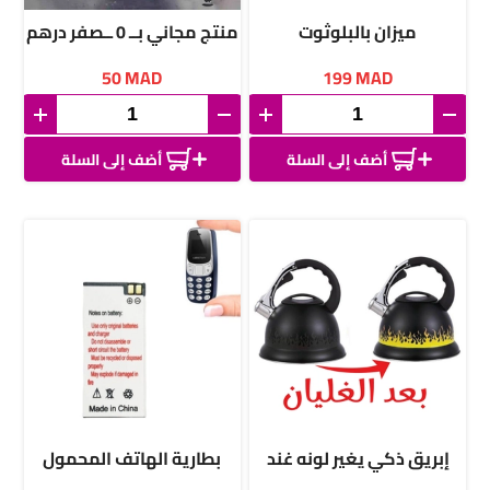
ميزان بالبلوثوت
منتج مجاني بــ 0 ــصفر درهم
لزبنائنا، منفاخ إشعال التار في
50
MAD
199
MAD
الجمر لحفلات الشواء
أضف إلى السلة
أضف إلى السلة
إبريق ذكي يغير لونه غند
بطارية الهاتف المحمول