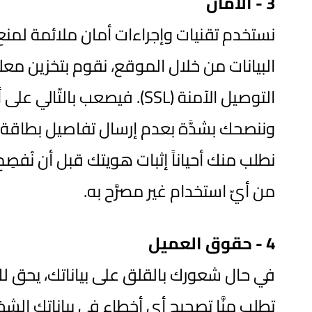
3 -
الأمان
نستخدم تقنيات وإجراءات أمان ملائمة لمنع 
البيانات من خلال الموقع، نقوم بتخزين م
التوصيل الآمنة (SSL). فيصع
وننصحك بشدَّة بعدم إرسال تفاصيل بطاقة الائ
نطلب منك أحياناً إثبات هويتك قبل أن نُ
من أيّ استخدام غير مصرَّح به.
4 - حقوق العميل
في حال شعورك بالقلق على بياناتك، يحق لك 
تطلب منَّا تصحيح أي أخطاء في بياناتك الشخ