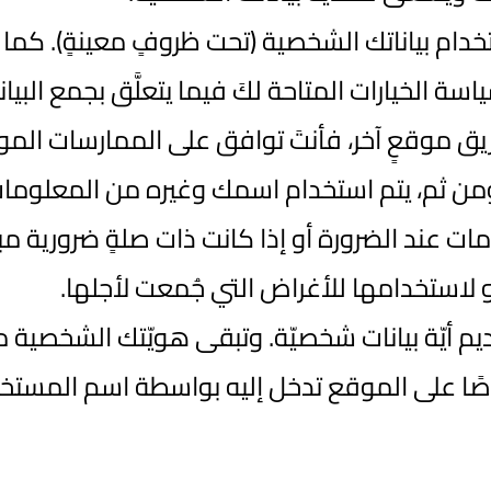
 بياناتك الشخصية (تحت ظروفٍ معينةٍ). كما تذكر
ياسة الخيارات المتاحة لكَ فيما يتعلَّق بجمع ا
ريق موقعٍ آخر، فأنتَ توافق على الممارسات ال
ينا. ومن ثم، يتم استخدام اسمك وغيره من المعلومات
عند الضرورة أو إذا كانت ذات صلةٍ ضرورية مباش
و لاستخدامها للأغراض التي جُمعت لأجلها.
 أيّة بيانات شخصيّة. وتبقى هويّتك الشخصية مج
 خاصًا على الموقع تدخل إليه بواسطة اسم المستخ