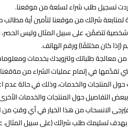
 أردت تسجيل طلب شراء لسلعة من موقعنا.
 لمتابعة شرائك من موقعنا لتأمين أية مطالب محت
خصية تتضمَّن، على سبيل المثال وليس الحصر، الا
 (إذا كان مختلفًا) ورقم الهاتف.
ا من معالجة طلباتك ولتزويدكَ بخدمات ومعلوما
 تقدَّمها في إتمام عمليات الشراء من مةقغنا 
 حول المنتجات والخدمات، وذلك في حالة عدم ا
دك ببعض التفاصيل حول المنتجات والخدمات الأخرى
 فيُرجى الانسحاب من هذا الخيار في أي وقتٍ من ا
ف تسليمكَ طلب شرائك (على سبيل المثال، عامل 