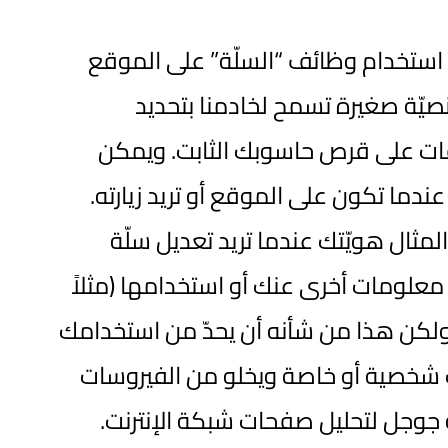
يمكن استخدام وظائف “السلّة” على الموقع
صيّة صغيرة تسمح لخادمنا بتحديد
فات على قرص حاسوبك الثابت. ويمكن
وتوكول الإنترنت (IP)، مما يوفّر لك الوقت عندما تكون على الموقع أو تريد زيارته.
مثال هويّتك عندما تريد تعديل سلّة
معلومات أخرى عنك أو استخدامها (مثلاً
لكن هذا من شأنه أن يحدّ من استخدامك
مات شخصية أو خاصة ويخلو من الفيروسات
Google ) وهي خدمة تقدّمها شركة جوجل لتحليل صفحات شبكة الإنترنت.