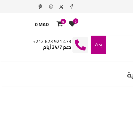
0
0
0 MAD
+212 623 921 473
بحث
دعم 24/7 أيام