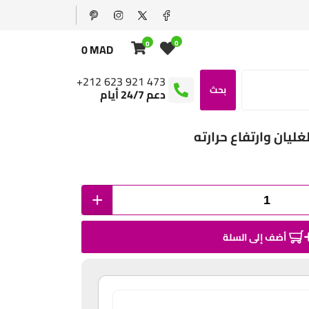
0
0
0 MAD
+212 623 921 473
بحث
دعم 24/7 أيام
غليان وارتفاع حرارته
+
أضف إلى السلة