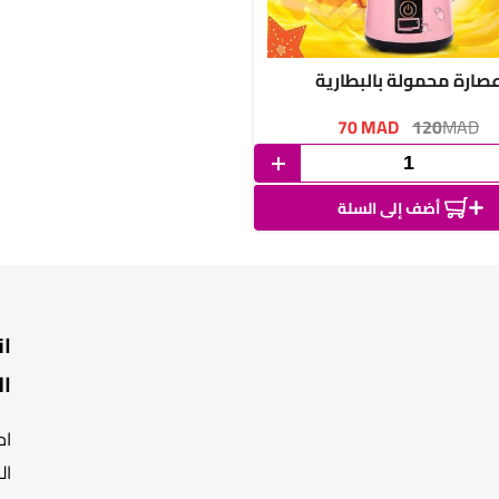
صارة محمولة بالبطارية
70
MAD
120
MAD
أضف إلى السلة
ان
ال
اح
ال