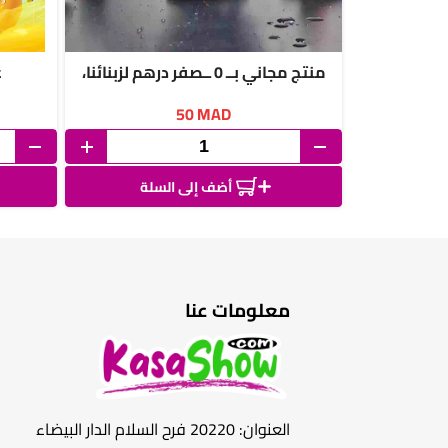
منتج مجاني بــ 0 ــصفر درهم لزبنائنا،
ع
منفاخ إشعال التار في الجمر لحفلات
50
MAD
الشواء
أضف إلى السلة
معلومات عنا
العنوان: 20220 فرح السلام الدار البيضاء